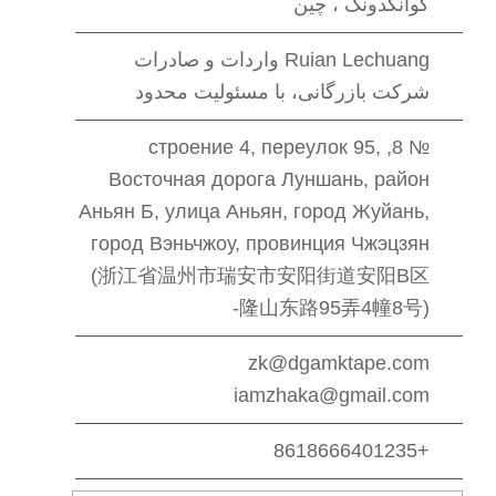
گوانگدونگ ، چین
Ruian Lechuang واردات و صادرات
شرکت بازرگانی، با مسئولیت محدود
№ 8, строение 4, переулок 95,
Восточная дорога Луншань, район
Аньян Б, улица Аньян, город Жуйань,
город Вэньчжоу, провинция Чжэцзян
(浙江省温州市瑞安市安阳街道安阳B区
隆山东路95弄4幢8号)-
zk@dgamktape.com
iamzhaka@gmail.com
+8618666401235