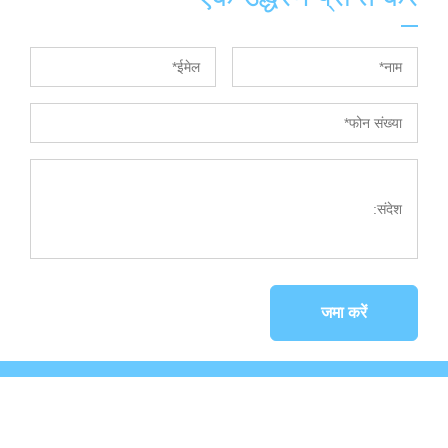
जमा करें
कॉपीराइट © 2023Phasellus ultrices nulla quis nibh. नींबू का
रस |
गोपनीयता नीति