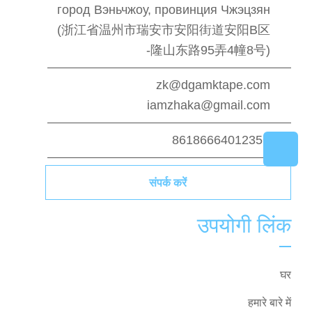
город Вэньчжоу, провинция Чжэцзян
(浙江省温州市瑞安市安阳街道安阳B区
隆山东路95弄4幢8号)-
zk@dgamktape.com
iamzhaka@gmail.com
+8618666401235
संपर्क करें
उपयोगी लिंक
घर
हमारे बारे में