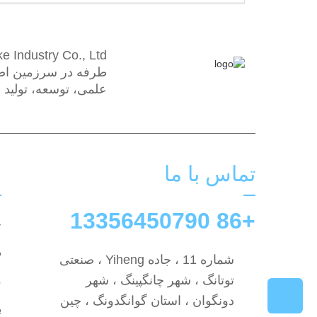
طرفه در سرزمین اصلی
علمی، توسعه، تولید
تماس با ما
ل
+86 13356450790
خ
د
شماره 11 ، جاده Yiheng ، صنعتی
توتانگ ، شهر چانگپینگ ، شهر
م
دونگوان ، استان گوانگدونگ ، چین
ب