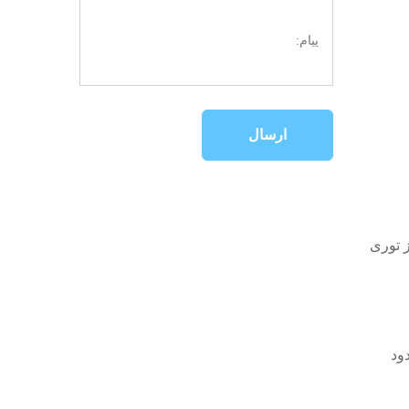
ارسال
ز توری
ود