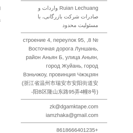
Ruian Lechuang واردات و
ا
صادرات شرکت بازرگانی، با
ت
مسئولیت محدود
№ 8, строение 4, переулок 95,
Восточная дорога Луншань,
район Аньян Б, улица Аньян,
город Жуйань, город
Вэньчжоу, провинция Чжэцзян
(浙江省温州市瑞安市安阳街道安
阳B区隆山东路95弄4幢8号)-
zk@dgamktape.com
iamzhaka@gmail.com
+8618666401235