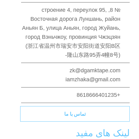
№ 8, строение 4, переулок 95,
Восточная дорога Луншань, район
Аньян Б, улица Аньян, город Жуйань,
город Вэньчжоу, провинция Чжэцзян
(浙江省温州市瑞安市安阳街道安阳B区
隆山东路95弄4幢8号)-
zk@dgamktape.com
iamzhaka@gmail.com
+8618666401235
تماس با ما
لینک های مفید