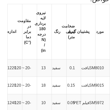
نیروی
لایه
مقاومت
برداری
ضخامت
در
180
مورد
پشتیبان گیری
(میلی
رنگ
برابر
اندازه
درجه
متر)
دما
(N
(°C)
/
in)
SM8010
بافت
0.1
سفید
13
-20 ~ 120
1220 میلی متر * 100 متر
SM9015
بافت
0.15
سفید
18
-20 ~ 120
1220 میلی متر * 100 متر
SM5972
فیلم PET
0.05
سفید
10
-20 ~ 120
1240 میلی متر * 100 متر