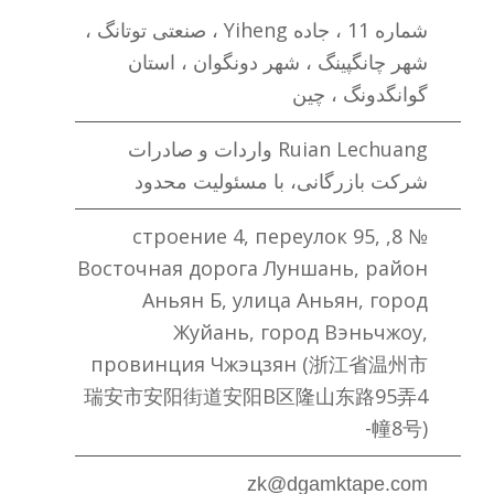
شماره 11 ، جاده Yiheng ، صنعتی توتانگ ،
شهر چانگپینگ ، شهر دونگوان ، استان
گوانگدونگ ، چین
Ruian Lechuang واردات و صادرات
شرکت بازرگانی، با مسئولیت محدود
№ 8, строение 4, переулок 95,
Восточная дорога Луншань, район
Аньян Б, улица Аньян, город
Жуйань, город Вэньчжоу,
провинция Чжэцзян (浙江省温州市
瑞安市安阳街道安阳B区隆山东路95弄4
幢8号)-
zk@dgamktape.com